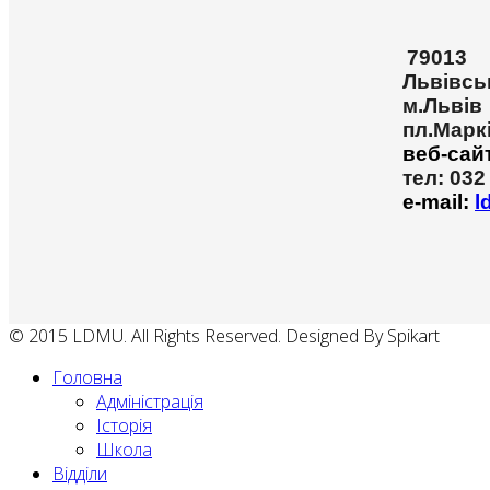
79013
Львівсь
м.Львів
пл.Марк
веб-сай
тел: 032
e-mail:
l
© 2015 LDMU. All Rights Reserved. Designed By Spikart
Головна
Адміністрація
Історія
Школа
Відділи