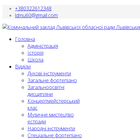
+380322612348
ldmu60@gmail.com
Головна
Адміністрація
Історія
Школа
Відділи
Духові інструменти
Загальне фортепіано
Загальноосвітні
дисципліни
Концертмейстерський
клас
Музичне мистецтво
естради
Народні інструменти
Спеціальне фортепіано