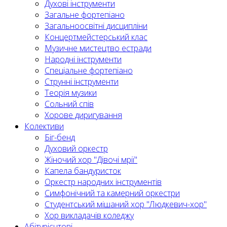
Духові інструменти
Загальне фортепіано
Загальноосвітні дисципліни
Концертмейстерський клас
Музичне мистецтво естради
Народні інструменти
Спеціальне фортепіано
Струнні інструменти
Теорія музики
Сольний спів
Хорове диригування
Колективи
Біг-бенд
Духовий оркестр
Жіночий хор "Дівочі мрії"
Капела бандуристок
Оркестр народних інструментів
Симфонічний та камерний оркестри
Студентський мішаний хор "Людкевич-хор"
Хор викладачів коледжу
Абітурієнтові