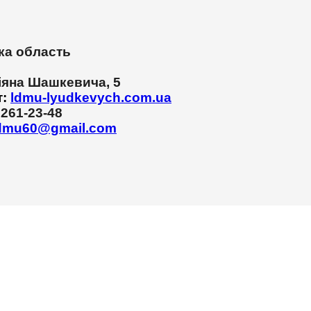
ка область
іяна Шашкевича, 5
т:
ldmu-lyudkevych.com.ua
 261-23-48
dmu60@gmail.com