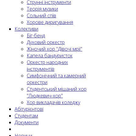
Струнні інструменти
Теорія музики
Сольний спів
Хорове диригування
Колективи
Біг-бенд
Духовий оркестр
Жіночий хор "Дівочі мрії"
Капела бандуристок
Оркестр народних
інструментів
Симфонічний та камерний
оркестри
Студентський мішаний хор
"Людкевич-хор"
Хор викладачів коледжу
Абітурієнтові
Студентам
Документи
Новини