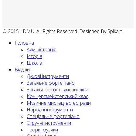
© 2015 LDMU. All Rights Reserved. Designed By Spikart
Головна
Адміністрація
Історія
Школа
Відділи
Духові інструменти
Загальне фортепіано
Загальноосвітні дисципліни
Концертмейстерський клас
Музичне мистецтво естради
Народні інструменти
Спеціальне фортепіано
Струнні інструменти
Теорія музики