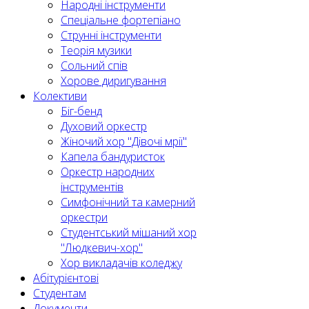
Народні інструменти
Спеціальне фортепіано
Струнні інструменти
Теорія музики
Сольний спів
Хорове диригування
Колективи
Біг-бенд
Духовий оркестр
Жіночий хор "Дівочі мрії"
Капела бандуристок
Оркестр народних
інструментів
Симфонічний та камерний
оркестри
Студентський мішаний хор
"Людкевич-хор"
Хор викладачів коледжу
Абітурієнтові
Студентам
Документи