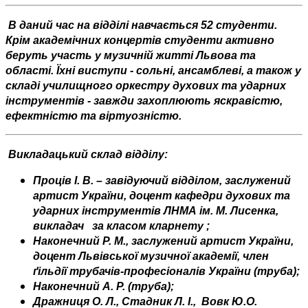
В даний час на відділі навчається 52 студенти.
Крім академічних концертів студенти активно
беруть участь у музичній житті Львова та
області.
Їхні виступи - сольні, ансамблеві, а також у
складі училищного оркестру духових та ударних
інструментів - завжди захоплюють яскравістю,
ефектністю та віртуозністю.
Викладацький склад відділу:
Проців І.
В. –
завідуючий відділом,
заслужений
артист України,
доцент кафедри духових та
ударних інструментів ЛНМА ім.
М. Лисенка,
викладач
за класом кларнету
;
Наконечний Р. М., заслужений артист України,
доцент Львівської музичної академії, член
ґільдії трубачів-професіоналів України (труба);
Наконечний А. Р. (труба);
Дражниця О. Л., Стадник Л. І.,
Вовк Ю.О.