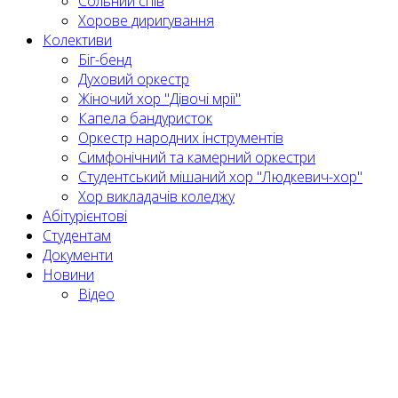
Сольний спів
Хорове диригування
Колективи
Біг-бенд
Духовий оркестр
Жіночий хор "Дівочі мрії"
Капела бандуристок
Оркестр народних інструментів
Симфонічний та камерний оркестри
Студентський мішаний хор "Людкевич-хор"
Хор викладачів коледжу
Абітурієнтові
Студентам
Документи
Новини
Відео