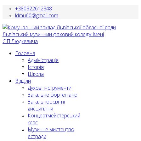
+380322612348
ldmu60@gmail.com
Головна
Адміністрація
Історія
Школа
Відділи
Духові інструменти
Загальне фортепіано
Загальноосвітні
дисципліни
Концертмейстерський
клас
Музичне мистецтво
естради