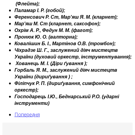
(Флейта);
Паламар І.
Р. (гобой);
Ференсович Р. Ст, Мар'яш Я. М. (кларнет);
Мар'яш М. Ст (кларнет, саксофон);
Охрім А. Р., Федун М. М. (фагот);
Пронюк Ю. О. (валторна);
Ковалішин Б. І.,
Мартінов О.В.
(тромбон);
Чіхрадзе Ш. Г., заслужений діяч мистецтв
України (духовий оркестр, інструментування);
Хованець М. І.
(Діри
ґування
);
Горбаль Я. М., заслужений діяч мистецтв
України (дириґування
)
;
Філіпчук Р. П. (дириґування, симфонічний
оркестр);
Господарець І.Ю., Беднарський Р.О.
(ударні
інструменти)
Попередня