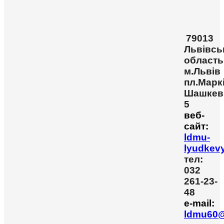
79013
Львівсь
область
м.Львів
пл.Марк
Шашкев
5
веб-
сайт:
ldmu-
lyudkev
тел:
032
261-23-
48
e-mail:
ldmu60@