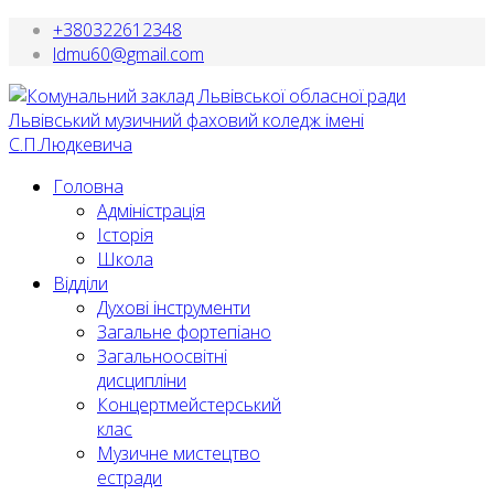
+380322612348
ldmu60@gmail.com
Головна
Адміністрація
Історія
Школа
Відділи
Духові інструменти
Загальне фортепіано
Загальноосвітні
дисципліни
Концертмейстерський
клас
Музичне мистецтво
естради