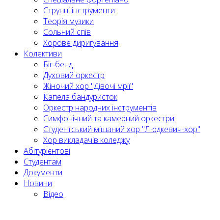
Струнні інструменти
Теорія музики
Сольний спів
Хорове диригування
Колективи
Біг-бенд
Духовий оркестр
Жіночий хор "Дівочі мрії"
Капела бандуристок
Оркестр народних інструментів
Симфонічний та камерний оркестри
Студентський мішаний хор "Людкевич-хор"
Хор викладачів коледжу
Абітурієнтові
Студентам
Документи
Новини
Відео