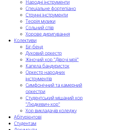
Народні інструменти
Спеціальне фортепіано
Струнні інструменти
Теорія музики
Сольний спів
Хорове диригування
Колективи
Біг-бенд
Духовий оркестр
Жіночий хор "Дівочі мрії"
Капела бандуристок
Оркестр народних
інструментів
Симфонічний та камерний
оркестри
Студентський мішаний хор
"Людкевич-хор"
Хор викладачів коледжу
Абітурієнтові
Студентам
Документи