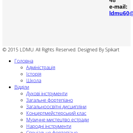
48
e-mail:
ldmu60@
© 2015 LDMU. All Rights Reserved. Designed By Spikart
Головна
Адміністрація
Історія
Школа
Відділи
Духові інструменти
Загальне фортепіано
Загальноосвітні дисципліни
Концертмейстерський клас
Музичне мистецтво естради
Народні інструменти
Спеціальне фортепіано