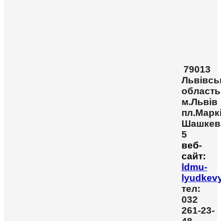
79013
Львівсь
область
м.Львів
пл.Марк
Шашкев
5
веб-
сайт:
ldmu-
lyudkev
тел:
032
261-23-