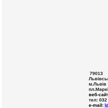
79013
Львівсь
м.Львів
пл.Марк
веб-сай
тел: 032
e-mail:
l