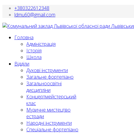
+380322612348
ldmu60@gmail.com
Головна
Адміністрація
Історія
Школа
Відділи
Духові інструменти
Загальне фортепіано
Загальноосвітні
дисципліни
Концертмейстерський
клас
Музичне мистецтво
естради
Народні інструменти
Спеціальне фортепіано