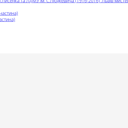
. М.Лисенка та ЛДМУ ім. С.Людкевича (1916-2016)"Львів мис
частина)
астина)