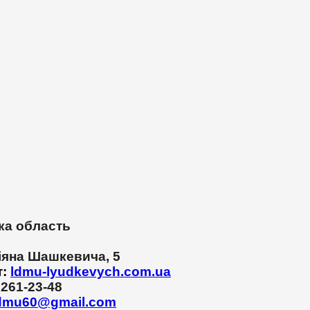
ка область
іяна Шашкевича, 5
т:
ldmu-lyudkevych.com.ua
 261-23-48
dmu60@gmail.com