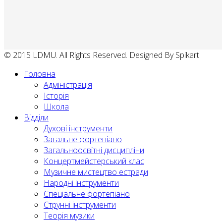
© 2015 LDMU. All Rights Reserved. Designed By Spikart
Головна
Адміністрація
Історія
Школа
Відділи
Духові інструменти
Загальне фортепіано
Загальноосвітні дисципліни
Концертмейстерський клас
Музичне мистецтво естради
Народні інструменти
Спеціальне фортепіано
Струнні інструменти
Теорія музики