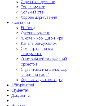
Струнні інструменти
Теорія музики
Сольний спів
Хорове диригування
Колективи
Біг-бенд
Духовий оркестр
Жіночий хор "Дівочі мрії"
Капела бандуристок
Оркестр народних
інструментів
Симфонічний та камерний
оркестри
Студентський мішаний хор
"Людкевич-хор"
Хор викладачів коледжу
Абітурієнтові
Студентам
Документи
Новини